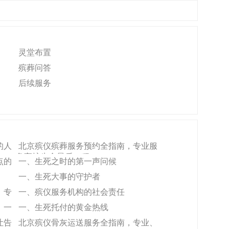
灵堂布置
殡葬问答
后续服务
的人
北京殡仪殡葬服务预约全指南，专业服
务守护生命最后一程
点的
一、生死之时的第一声问候
一、生死大事的守护者
，专
一、殡仪服务机构的社会责任
，一
一、生死托付的黄金热线
让告
北京殡仪骨灰运送服务全指南，专业、