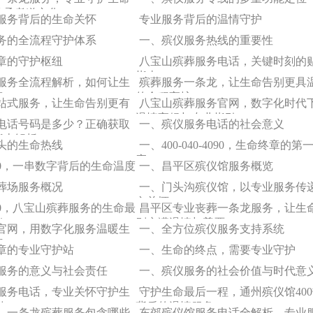
传承孝道文化
服务背后的生命关怀
专业服务背后的温情守护
务的全流程守护体系
一、殡仪服务热线的重要性
章的守护枢纽
八宝山殡葬服务电话，关键时刻的
指南
服务全流程解析，如何让生
殡葬服务一条龙，让生命告别更具
容
的全程守护
站式服务，让生命告别更有
八宝山殡葬服务官网，数字化时代
温情守候与专业指引
电话号码是多少？正确获取
一、殡仪服务电话的社会意义
指南解析
头的生命热线
一、400-040-4090，生命终章的第
应
 4090，一串数字背后的生命温度
一、昌平区殡仪馆服务概览
葬场服务概况
一、门头沟殡仪馆，以专业服务传
文关怀
 4090，八宝山殡葬服务的生命最
昌平区专业丧葬一条龙服务，让生
者
别充满温情与尊严
官网，用数字化服务温暖生
一、全方位殡仪服务支持系统
程
章的专业守护站
一、生命的终点，需要专业守护
服务的意义与社会责任
一、殡仪服务的社会价值与时代意
服务电话，专业关怀守护生
守护生命最后一程，通州殡仪馆40
别
背后的温情服务
，一条龙殡葬服务包含哪些
东郊殡仪馆服务电话全解析，专业