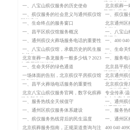
流程全解析
一、八宝山殡仪服务的历史使命
北京殡葬一
尊严与温度
一、殡仪服务的社会意义与通州殡仪馆
一、殡仪服
职能定位
一、生命终点的服务窗口
北京通州区
全指南
一、昌平区殡仪馆服务概况
一、八宝山
见证者
一、通州殡仪火葬场服务电话的重要性
一、400 0
一、八宝山殡仪馆，承载历史的民生服
一、生命关怀专
务机构
定位
北京丧葬一条龙服务一般多少钱？2023
一、服务电
年费用明细解析
一、生命关怀的绿色通道
北京昌平殡
透明助力生
一场体面的告别，北京殡仪平房殡仪馆
北京通州殡
服务指南
妥善处理突
一、昌平火葬场电话服务的重要性
北京殡仪骨
一程的温度
北京八宝山殡仪服务官网，数字化殡葬
专业传承·
服务新典范
务中心官方
一、服务热线全天候值守
一、通州殡
的重要纽带
一、通州区殡仪服务体系建设
一、服务热
一、殡仪服务热线背后的民生温度
一、通州区
北京殡葬服务指南，正规渠道查询与注
400 040