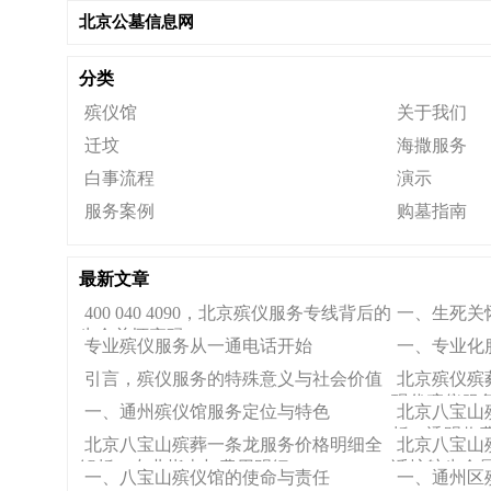
北京公墓信息网
分类
殡仪馆
关于我们
迁坟
海撒服务
白事流程
演示
服务案例
购墓指南
最新文章
400 040 4090，北京殡仪服务专线背后的
一、生死关
生命关怀密码
专业殡仪服务从一通电话开始
一、专业化
引言，殡仪服务的特殊意义与社会价值
北京殡仪殡
现代殡仪服
一、通州殡仪馆服务定位与特色
北京八宝山
析，透明收
北京八宝山殡葬一条龙服务价格明细全
北京八宝山
解析—专业指南与费用明细
话护航生命
一、八宝山殡仪馆的使命与责任
一、通州区