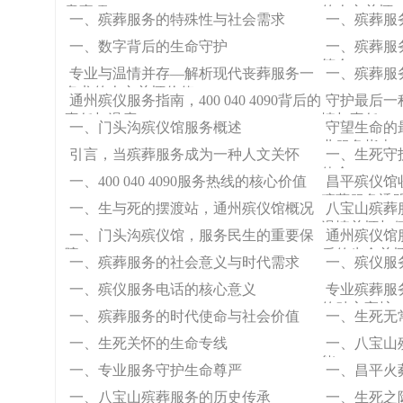
意事项
的人文关怀
一、殡葬服务的特殊性与社会需求
一、殡葬服
一、数字背后的生命守护
一、殡葬服
简介
专业与温情并存—解析现代丧葬服务一
一、殡葬服
条龙的人文关怀价值
通州殡仪服务指南，400 040 4090背后的
守护最后一
责任与温度
情与责任
一、门头沟殡仪馆服务概述
守望生命的
业服务指南
引言，当殡葬服务成为一种人文关怀
一、生死守
使命
一、400 040 4090服务热线的核心价值
昌平殡仪馆
殡葬服务透
一、生与死的摆渡站，通州殡仪馆概况
八宝山殡葬
温情关怀与
一、门头沟殡仪馆，服务民生的重要保
通州殡仪馆服务
障
后的生命关
一、殡葬服务的社会意义与时代需求
一、殡仪服
一、殡仪服务电话的核心意义
专业殡葬服
的贴心守护
一、殡葬服务的时代使命与社会价值
一、生死无
一、生死关怀的生命专线
一、八宝山
能
一、专业服务守护生命尊严
一、昌平火
一、八宝山殡葬服务的历史传承
一、生死之