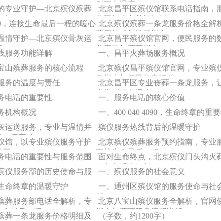
别更有温度
的专业守护—北京殡仪殡葬
北京昌平区殡仪馆联系电话指南，
指南
范围与人文关怀解析
 4090，连接生命最后一程的暖心
北京殡仪殡葬一条龙服务价格全解
费用构成与选择指南
温情守护—北京殡仪骨灰运
北京昌平殡仪馆官网，便民服务的
析
化窗口与殡葬指南
线服务功能详解
一、昌平火葬场服务概况
宝山殡葬服务的核心流程
北京殡仪昌平殡仪馆官网，专业殡
务指南与便民信息汇总
服务的温度与责任
北京昌平区专业丧葬一条龙服务，
命告别更有温度
务电话的重要性
一、服务电话的核心价值
务机构概况
一、400 040 4090，生命终章的重
灰运送服务，专业与温情并
殡仪服务热线背后的温暖守护
后一程守护
仪馆，以专业殡仪服务守护
北京殡仪殡葬服务预约指南，专业
尊严
守护生命最后一程
务电话的重要性与服务范围
面对生命终点，北京殡仪门头沟火
服务电话全解析
殡仪服务部的历史使命与服
一、殡仪服务的社会意义
生命终章的温暖守护
一、通州区殡仪馆的服务使命与社
任
殡葬服务部电话全解析，专
北京八宝山殡仪服务全解析，官网
生命最后一程
指南与殡葬服务流程详解
殡葬一条龙服务价格明细及
（字数，约1200字）