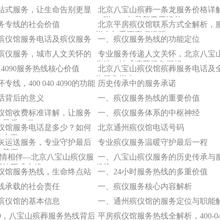
站式服务，让生命告别更显
北京八宝山殡葬一条龙服务价格详
（附2024年最新费用清单）
务专线的社会价值
北京平房殡仪馆联系方式全解析，
指南与重要事项提醒
殡仪馆服务电话及殡仪服务
一、殡仪服务热线的功能定位
殡仪服务，城市人文关怀的
专业服务传递人文关怀，北京八宝
仪馆一站式殡葬服务探析
40 4090服务热线核心价值
北京八宝山殡仪馆殡葬服务电话及
位服务指南
线，400 040 4090的功能
历史传承中的服务承诺
话背后的意义
一、殡仪服务热线的重要价值
仪馆收费标准详解，让服务
一、殡仪服务体系的中枢神经
命最后一程
仪馆服务电话是多少？如何
北京通州殡仪馆电话号码
发丧事？
灰运送服务，专业守护最后
专业殡仪服务温暖守护最后一程
与尊严
温情相伴—北京八宝山殡仪服
一、八宝山殡仪服务的历史传承与
网站正式上线
优势
仪馆服务热线，生命终点站
一、24小时服务热线的多重价值
线承载的社会责任
一、殡仪服务核心内容解析
殡仪馆的基本信息
一、通州殡仪馆的服务定位与职能
 4090，八宝山殡葬服务热线背后
平房殡仪馆服务热线全解析，400-04