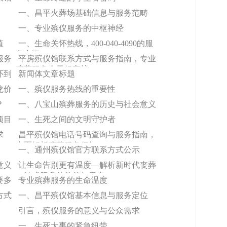
一、昌平火葬场基础信息与服务范畴
一、专业殡仪服务的中枢神经
值
一、生命关怀热线，400-040-4090的服
务内涵
服务
平房殡仪馆联系方式与服务指南，专业
殡葬服务全天候守护
怀到
新闻体文章标题
龙价
一、殡仪服务热线的重要性
？
一、八宝山殡葬服务的历史与社会意义
项目
一、生死之间的文明守护者
求
昌平殡仪馆电话号码查询与服务指南，
全面解析殡葬服务须知
一、通州殡仪馆官方联系方式公示
意义
让生命告别更有温度—解析新时代丧葬
一站式服务的价值与意义
要多
专业殡葬服务的生命温度
方式
一、昌平殡仪馆基本信息与服务定位
引言，殡仪服务的意义与公众需求
一、生死大事的紧急纽带