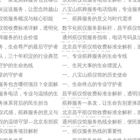
守护生命最后一程
灰运送服务，让思念跨越山
八宝山殡葬服务电话指南，专业服
护
您度过生命最后一程
仪馆服务概况与核心职能
一、殡葬服务的意义与时代需求
仪馆收费标准详解，透明化
数字化殡仪服务新标杆，昌平殡仪
政策解读
网功能解析与使用指南
葬服务的社会价值
通州殡仪馆服务指南，电话号码及
流程全解析
务，生命尊严的最后守护者
北京昌平殡仪馆收费标准全解析，
化服务背后的民生关怀
队，三十年积淀的行业典范
一、专业殡葬服务的生命专线
时守护的生命热线
一、生死大事的生命摆渡人
章的守护者
一、八宝山殡仪馆的历史使命
服务包含哪些项目？全面解
一、生命终点的专业守护者
的核心内容
服务电话，专业与温情的生
昌平殡仪馆收费标准全解析，透明
助力温情送别
务体系背后的民生担当
殡葬服务一条龙，让生命告别更体
人文关怀
仪式感，殡葬服务的意义与
北京昌平殡仪馆收费标准全解析，
消费，让告别更有尊严
程的温情守望—北京东郊殡
通州殡仪馆服务热线全解析，便民
线全解读
背后的温度与责任
殡仪服务项目解析
一、殡仪服务热线的重要性