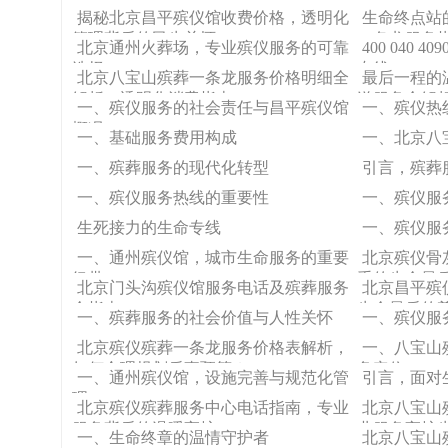
揭秘北京昌平殡仪馆收费价格，透明化
生命终点站
管理背后的民生关怀
一条龙服务
北京通州火葬场，专业殡仪服务的可靠
400 040
选择
专线
北京八宝山殡葬一条龙服务价格明细全
最后一程的
解析，透明化消费指南
送服务全解
一、殡仪服务的社会责任与昌平殡仪馆
一、殡仪热
概况
一、基础服务费用构成
一、北京八
一、殡葬服务的现代化转型
引言，殡葬
一、殡仪服务热线的重要性
一、殡仪服
生死接力的生命专线
一、殡仪服
一、通州殡仪馆，城市生命服务的重要
北京殡仪骨
纽带
重的生命最
北京门头沟殡仪馆服务电话及殡葬服务
北京昌平殡
全指南
生命最后的
一、殡葬服务的社会价值与人性关怀
一、殡仪服
北京殡仪殡葬一条龙服务价格表解析，
一、八宝山
如何合理规划后事预算？
务定位
一、通州殡仪馆，设施完善与规范化管
引言，面对
理
北京殡仪殡葬服务中心电话指南，专业
北京八宝山
服务背后的温暖守护
业服务守护
一、生命终章的温情守护者
北京八宝山