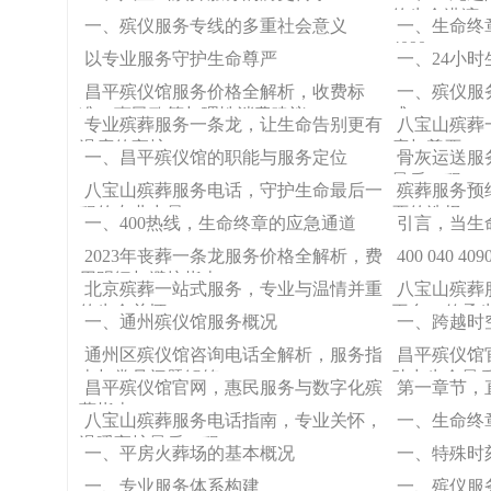
的生命港湾
一、殡仪服务专线的多重社会意义
一、生命终章
4090
以专业服务守护生命尊严
一、24小
昌平殡仪馆服务价格全解析，收费标
一、殡仪服
准、惠民政策与理性消费建议
式
专业殡葬服务一条龙，让生命告别更有
八宝山殡葬
温度的守护
度与尊严
一、昌平殡仪馆的职能与服务定位
骨灰运送服
最后一程
八宝山殡葬服务电话，守护生命最后一
殡葬服务预
程的专业力量
严的选择
一、400热线，生命终章的应急通道
引言，当生
2023年丧葬一条龙服务价格全解析，费
400 040
用明细与避坑指南
北京殡葬一站式服务，专业与温情并重
八宝山殡葬
的生命关怀
平台，传承
一、通州殡仪馆服务概况
一、跨越时
通州区殡仪馆咨询电话全解析，服务指
昌平殡仪馆
南与常见问题解答
助力生命最
昌平殡仪馆官网，惠民服务与数字化殡
第一章节，
葬指南
八宝山殡葬服务电话指南，专业关怀，
一、生命终
温暖守护最后一程
一、平房火葬场的基本概况
一、特殊时
一、专业服务体系构建
一、殡仪服