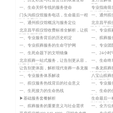
项目
一、生命关怀专线的服务使命
专业指南骨
海的温情守
门头沟殡仪馆服务电话，生命最后一程
一、通州殡
的专业守护者
一、通州殡仪馆概况与服务定位
北京昌平殡
服务与惠民
北京昌平殡仪馆收费标准全解析，让殡
一、专业殡
仪服务更透明
一、专业服务背后的历史积淀
一、殡葬服
一、专业殡葬服务的生命守护网
一、专业团
一、生死命题下的文明镜像
一、24小
北京殡葬一站式服务，让告别更从容，
一、生命终
让思念有温度
让告别更体面，解析现代丧葬一条龙服
一条龙殡葬
务的核心价值
读殡葬服务
一、专业服务体系解读
八宝山殡葬
命关怀纽带
一、殡仪服务热线背后的社会意义
一、专业服
一、生死接力的生命热线
一、生命的
价值
▶基础服务套餐解析
生命最后一
仪馆服务热
一、殡葬服务的重要意义与社会需求
一、全方位