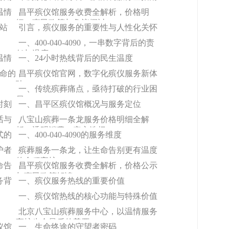
温情
昌平殡仪馆服务收费全解析，价格明
细、惠民政策与争议探讨
渡站
引言，殡仪服务的重要性与人性化关怀
一、400-040-4090，一串数字背后的责
任与温度
温情
一、24小时热线背后的民生温度
生命的
昌平殡仪馆官网，数字化殡仪服务新体
验
一、传统殡葬痛点，亟待打破的行业困
局
时刻
一、昌平区殡仪馆概况与服务定位
话与
八宝山殡葬一条龙服务价格明细全解
析，透明消费，安心选择
式的
一、400-040-4090的服务维度
护者
殡葬服务一条龙，让生命告别更有温度
的全程守护
命告
昌平殡仪馆服务收费全解析，价格公示
与惠民政策解读
务背
一、殡仪服务热线的重要价值
一、殡仪馆热线的核心功能与特殊价值
北京八宝山殡葬服务中心，以温情服务
守护生命最后的尊严
仪馆
一、生命终途的守望者密码