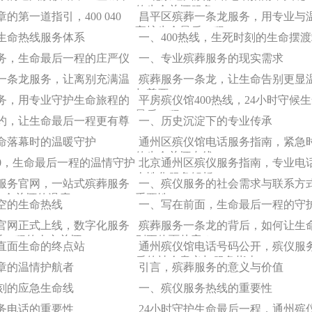
的生命关怀服务」
的第一道指引，400 040
昌平区殡葬一条龙服务，用专业与
守护生命最后一程
时生命热线服务体系
一、400热线，生死时刻的生命摆
务，生命最后一程的庄严仪
一、专业殡葬服务的现实需求
一条龙服务，让离别充满温
殡葬服务一条龙，让生命告别更显
与尊严
务，用专业守护生命旅程的
平房殡仪馆400热线，24小时守候
最后一程
约，让生命最后一程更有尊
一、历史沉淀下的专业传承
命落幕时的温暖守护
通州区殡仪馆电话服务指南，紧急
的生命关怀专线
 4090，生命最后一程的温情守护
北京通州区殡仪服务指南，专业电
人性化服务解析
服务官网，一站式殡葬服务
一、殡仪服务的社会需求与联系方
生命关怀的温度
重要性
空的生命热线
一、写在前面，生命最后一程的守
官网正式上线，数字化服务
殡葬服务一条龙的背后，如何让生
后一程的人文关怀
别更体面从容？
直面生命的终点站
通州殡仪馆电话号码公开，殡仪服
后的社会意义与服务指南
章的温情护航者
引言，殡葬服务的意义与价值
刻的应急生命线
一、殡仪服务热线的重要性
务电话的重要性
24小时守护生命最后一程，通州殡