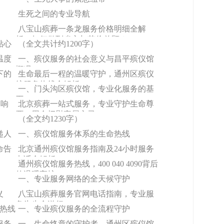
生死之间的专业导航
八宝山殡葬一条龙服务价格明细全解
析，如何做到省心与节俭兼顾？
贴心
（全文共计约1200字）
温度
一、殡仪服务的社会意义与昌平殡仪馆
概况
下的
生命最后一程的温暖守护，通州区殡仪
馆服务热线全解析
一、门头沟区殡仪馆，专业化服务的基
石
一响
北京殡葬一站式服务，专业守护生命尊
严，周全抚慰家属心灵
（全文约1230字）
递人
一、殡仪馆服务体系的生命热线
命告
北京通州殡仪馆服务指南及24小时服务
电话全解析
通州殡仪馆服务热线，400 040 4090背后
的温暖守护
一、专业服务网络的全天候守护
义
八宝山殡葬服务官网电话指南，专业服
务为生命送行
0热线
一、专业殡仪服务的全流程守护
服务
一、生命终章的守护者，通州区殡仪馆