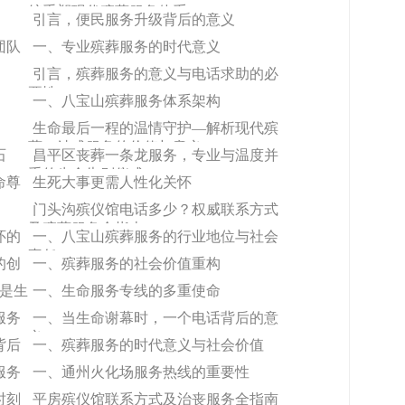
馆重塑现代殡葬服务体系
引言，便民服务升级背后的意义
团队
一、专业殡葬服务的时代意义
引言，殡葬服务的意义与电话求助的必
要性
一、八宝山殡葬服务体系架构
生命最后一程的温情守护—解析现代殡
葬一站式服务的价值与意义
石
昌平区丧葬一条龙服务，专业与温度并
重的生命告别仪式
命尊
生死大事更需人性化关怀
门头沟殡仪馆电话多少？权威联系方式
及殡葬服务全指南
怀的
一、八宝山殡葬服务的行业地位与社会
责任
的创
一、殡葬服务的社会价值重构
更是生
一、生命服务专线的多重使命
服务
一、当生命谢幕时，一个电话背后的意
义
背后
一、殡葬服务的时代意义与社会价值
服务
一、通州火化场服务热线的重要性
时刻
平房殡仪馆联系方式及治丧服务全指南