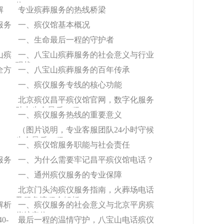
位
解
专业殡葬服务的热线桥梁
服务
一、殡仪馆基本概况
一、生命最后一程的守护者
山殡
一、八宝山殡葬服务的社会意义与行业
现状
全方
一、八宝山殡葬服务的百年传承
一、殡仪服务专线的核心功能
北京殡仪昌平殡仪馆官网，数字化服务
助力生命最后一程
一、殡仪服务热线的重要意义
（图片说明，专业客服团队24小时守候
生命最后一程）
一、殡仪馆服务职能与社会责任
服务
一、为什么需要牢记昌平殡仪馆电话？
一、通州殡仪服务的专业保障
北京门头沟殡仪服务指南，火葬场电话
及服务流程全解析
解析
一、殡仪服务的社会意义与北京平房殡
仪馆定位
0-
最后一程的温情守护，八宝山电话殡仪