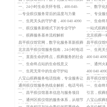
事务高效办理
尊严，贴心
一、24小时生命关怀专线，400-040-
一、数字化
4090
—专业殡仪服务背后的温度与力量
一、专业服
一、生死关头的守护者，400 040 4090
一、生命终
一、殡仪服务新模式下的专业守护
一站式殡葬
命告别更从
一、殡葬服务基本流程解析
北京殡葬一
温度
昌平殡仪馆官网，数字化服务革新殡葬
昌平殡仪馆
体验的权威指引
渠道与服务
北京昌平殡仪馆服务指南，24小时电话
一、生死关
背后的生命关怀
一、直面生命的终点，殡葬服务的社会
400 040
价值
一、生命终点站的生命线意义
一、通州火
一、生死无常中的生命守护站
400 040
后一程守护
八宝山殡葬服务电话指南，专业服务让
昌平殡仪馆
告别更有尊严
命的最后一
通州殡仪馆服务热线全解析，电话号码
一、生命终
背后的社会意义与服务指南
一、昌平殡仪馆基本信息与服务项目
引言，殡葬
一、通州区殡仪馆的服务体系，从细节
八宝山殡葬
中体现人文关怀
命的庄严告
一、历史积淀与社会责任的双重使命
全方位解读