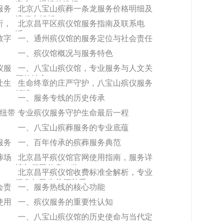
安全、温情的选择
服务
北京八宝山殡葬一条龙服务价格明细及
流程全解析
析，
北京昌平区殡仪馆服务指南及联系电
话，400 040 4090
数字
一、通州殡仪馆的服务定位与社会责任
一、殡仪馆概况与服务特色
仪服
一、八宝山殡仪馆，专业服务与人文关
怀的结合
让生
生命终章的庄严守护，八宝山殡仪服务
解读
一、服务专线的历史传承
要纽带
专业殡仪服务守护生命最后一程
一、八宝山殡葬服务的专业底蕴
服务
一、百年传承的殡葬服务典范
葬场
北京昌平殡仪馆官网使用指南，服务详
情与便民信息一览
北京昌平殡仪馆收费标准全解析，专业
服务与民生关怀并重
会责
一、服务热线的核心功能
使用
一、殡仪服务的重要性认知
一、八宝山殡仪馆的历史使命与当代定