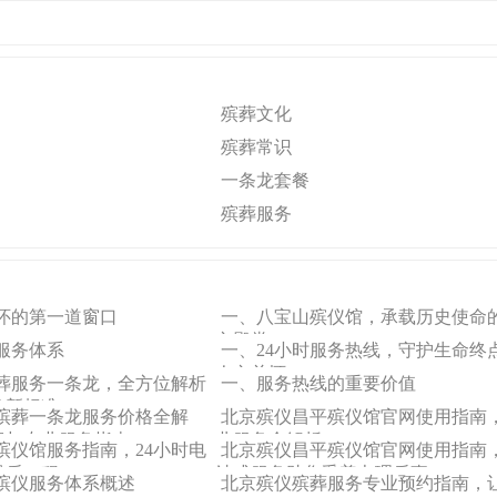
殡葬文化
殡葬常识
一条龙套餐
殡葬服务
怀的第一道窗口
一、八宝山殡仪馆，承载历史使命
文殿堂
服务体系
一、24小时服务热线，守护生命终
人文关怀
葬服务一条龙，全方位解析
一、服务热线的重要价值
务新标准
殡葬一条龙服务价格全解
北京殡仪昌平殡仪馆官网使用指南
费与专业服务指南
业服务全解析
殡仪馆服务指南，24小时电
北京殡仪昌平殡仪馆官网使用指南
最后一程
站式服务助您妥善办理后事
殡仪服务体系概述
北京殡仪殡葬服务专业预约指南，