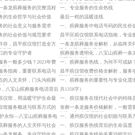
服务电话背后的温情与责任
一条龙殡葬服务的完整流程
一、专业服务的生命热线
清单
务的生命哲学与社会价值
最后一程的温暖连线
务的社会意义与服务需求
一、殡葬服务中电话号码的民生价
务的社会价值与规范要求
昌平区殡仪馆联系电话指南，专业
与人文关怀的纽带
并存，昌平殡仪馆打造全方
一条龙殡葬服务全解析，从临终关
新标杆
纪念传承的完整流程
口的专业守护者
殡葬服务透明化，八宝山殡葬一条
格明细全解析
务一般多少钱？2023年费
一、殡葬服务热线，为何不可或缺
坑指南
服务指南，重要联系电话与
昌平殡仪馆收费价格全解析，服务
程解析
明细与惠民政策解读
点的人文关怀，门头沟殡葬
一、殡葬服务的重要性与专业化需
意义
 4090，八宝山殡葬服务电话背后
共1358字）
殡仪馆，用温暖守护生命最
一、殡仪服务在现代社会中的特殊
仪馆服务概述与联系方式的
丧葬一条龙服务价格解析，一般需
少钱？这5点必须了解
守护永恒—八宝山殡葬服务电
一、通州殡仪馆的社会职能与联系
殡葬服务的人文关怀与社会
一、殡仪服务热线背后的生命温度
一条龙服务，专业守护生命
一、殡仪服务专线的多重功能定位