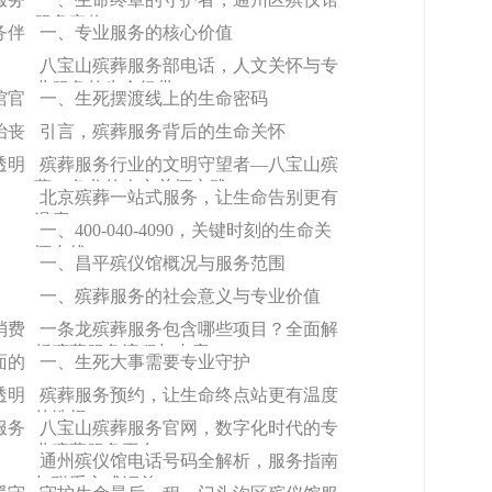
服务定位
务伴
一、专业服务的核心价值
八宝山殡葬服务部电话，人文关怀与专
业服务的生命纽带
馆官
一、生死摆渡线上的生命密码
治丧
引言，殡葬服务背后的生命关怀
透明
殡葬服务行业的文明守望者—八宝山殡
葬一条龙的人文关怀实践
北京殡葬一站式服务，让生命告别更有
温度
一、400-040-4090，关键时刻的生命关
怀专线
一、昌平殡仪馆概况与服务范围
一、殡葬服务的社会意义与专业价值
消费
一条龙殡葬服务包含哪些项目？全面解
析殡葬服务流程与内容
面的
一、生死大事需要专业守护
透明
殡葬服务预约，让生命终点站更有温度
的选择
服务
八宝山殡葬服务官网，数字化时代的专
业殡葬服务平台
通州殡仪馆电话号码全解析，服务指南
与联系方式汇总