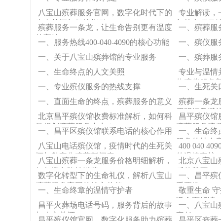
八宝山殡葬服务官网，数字化时代下的
专业解读，
生命关怀与便捷指引
与核心项目
殡葬服务一条龙，让生命告别更有温度
一、殡葬服
的守护
一、服务热线400-040-4090的核心功能
一、殡仪服
一、关于八宝山殡葬馆的专业服务
一、殡葬服
一、生命终点的人文关照
专业与温情
位殡仪服务
一、专业殡仪服务的热线支撑
一、生死关
一、直面生命的终点，殡葬服务的意义
殡葬一条龙服
用明细及避
北京昌平殡仪馆收费标准解析，如何科
昌平殡仪馆
学规划殡葬服务支出？
殡葬服务流
一、昌平区殡仪馆联系电话的核心作用
一、生命终
服务的社会
八宝山电话殡仪馆，疫情时代的生死关
400 040
怀与数字化殡葬新探索
的温情守护
八宝山殡葬一条龙服务价格明细解析，
北京八宝山
如何避免隐性消费？
后的尊严
数字化转型下的生命礼仪，解析八宝山
一、昌平殡
殡葬服务官网的核心价值
重要性
一、生命终章的温情守护者
敬重生命 
话全面解读
昌平火葬场电话号码，服务背后的故事
一、八宝山
与人文关怀
责任
昌平殡仪馆官网，数字化服务助力殡葬
昌平区丧葬