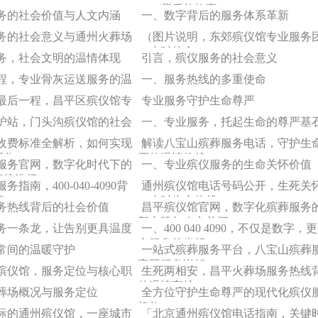
4090背后的故事
务的社会价值与人文内涵
一、数字背后的服务体系革新
务的社会意义与通州火葬场
（图片说明，东郊殡仪馆专业服务
24小时待命）
务，社会文明的温情体现
引言，殡仪服务的社会意义
程，专业骨灰运送服务的温
一、服务热线的多重使命
最后一程，昌平区殡仪馆专
专业服务守护生命尊严
护站，门头沟殡仪馆的社会
一、专业服务，托起生命的尊严基
收费标准全解析，如何实现
解读八宝山殡葬服务电话，守护生
明化？
严的温情热线
服务官网，数字化时代下的
一、专业殡仪服务的生命关怀价值
便捷选择
指南，400-040-4090背
通州殡仪馆电话号码公开，生死关
怀
24小时生命热线
务热线背后的社会价值
昌平殡仪馆官网，数字化殡葬服务
新实践与人文关怀
务一条龙，让告别更具温度
一、400 040 4090，不仅是数字，
命服务的坐标
常间的温暖守护
一站式殡葬服务平台，八宝山殡葬
官网服务详解
殡仪馆，服务定位与核心职
生死两相安，昌平火葬场服务热线
的温情守护
葬场概况与服务定位
全方位守护生命尊严的现代化殡仪
机构
际的通州殡仪馆，一座城市
「北京通州殡仪馆电话指南，关键