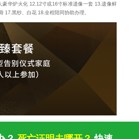
人豪华炉火化 12.12寸或16寸标准遗像一套 13.遗像鲜
.纳骨 17.黑纱、白花 18.全程陪同协助办理。
办？
死亡证明去哪开？
快速