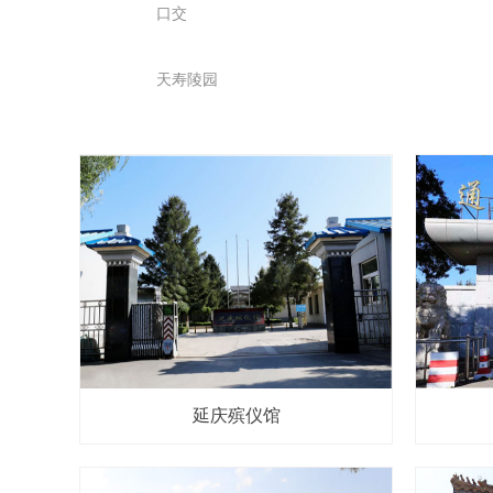
口交
天寿陵园
延庆殡仪馆