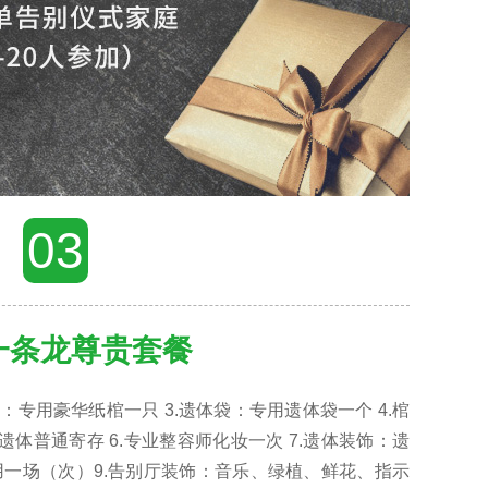
03
一条龙尊贵套餐
棺：专用豪华纸棺一只 3.遗体袋：专用遗体袋一个 4.棺
遗体普通寄存 6.专业整容师化妆一次 7.遗体装饰：遗
用一场（次）9.告别厅装饰：音乐、绿植、鲜花、指示