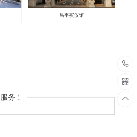
昌平殡仪馆
的服务！