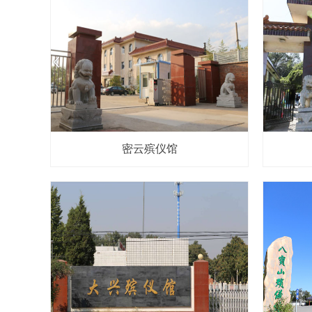
密云殡仪馆