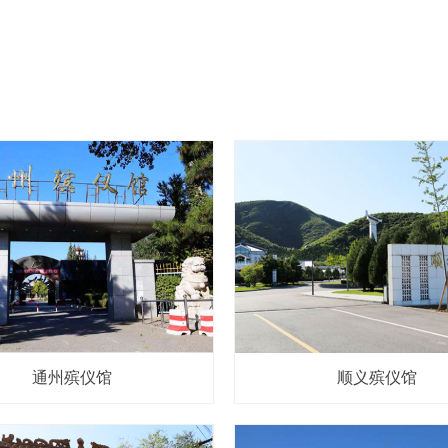
通州殡仪馆
顺义殡仪馆