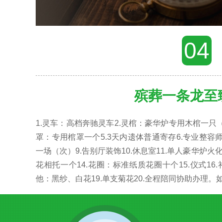
04
殡葬一条龙至
1.灵车：高档奔驰灵车2.灵棺：豪华炉专用木棺一只（
罩：专用棺罩一个5.3天内遗体普通寄存6.专业整容师
一场（次）9.告别厅装饰10.休息室11.单人豪华炉火化
花相托一个14.花圈：标准纸质花圈十个15.仪式16.
他：黑纱、白花19.单支菊花20.全程陪同协助办理。如有疑