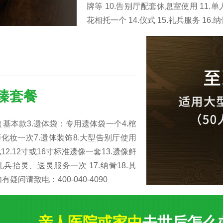
牌等 10.告别厅配套休息室使用 11.单
花相托一个 14.仪式 15.礼兵服务 16
臻套餐
基本款3.遗体袋：专用遗体袋一个4.棺
化妆一次7.遗体装饰8.大型告别厅使用
12.12寸或16寸标准遗像一套13.遗像鲜
礼兵抬灵、送灵服务一次 17.纳骨18.其
问请致电：400-040-4090
亲人医院或家中
去世后怎么