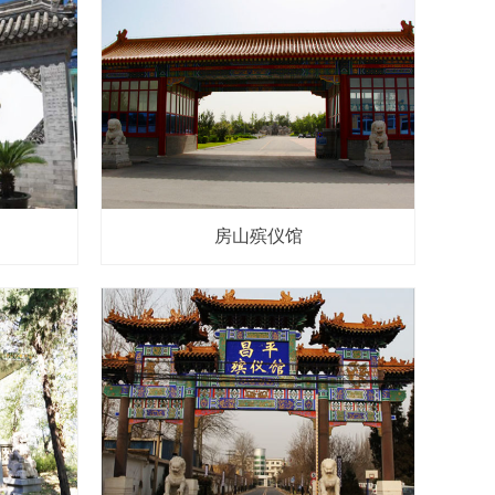
房山殡仪馆