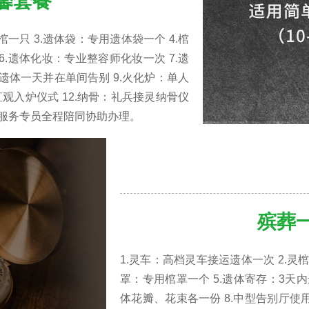
馨套餐
一只 3.遗体袋：专用遗体袋一个 4.棺
6.遗体化妆：专业整容师化妆一次 7.遗
遗体一天并在单间告别 9.火化炉：单人
属直观入炉仪式 12.纳骨：礼兵接灵纳骨仪
务：服务专员全程陪同协助办理。
殡葬
1.灵车：高档灵车接运遗体一次 2.灵
罩：专用棺罩一个 5.遗体寄存：3天内
体花瓣、花束各一份 8.中型告别厅使