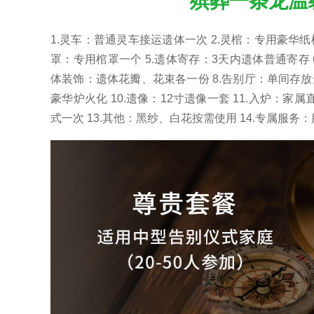
殡葬一条龙温
1.灵车：普通灵车接运遗体一次 2.灵棺：专用豪华纸棺
罩：专用棺罩一个 5.遗体寄存：3天内遗体普通寄存 
体装饰：遗体花瓣、花束各一份 8.告别厅：单间存放
豪华炉火化 10.遗像：12寸遗像一套 11.入炉：家
式一次 13.其他：黑纱、白花按需使用 14.专属服